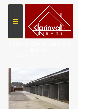
Clarinval Constructions à
Bièvre
Charpentes métalliques