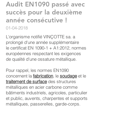
Audit EN1090 passé avec
succès pour la deuxième
année consécutive !
01-04-2018
L'organisme notifié VINÇOTTE sa. a
prolongé d'une année supplémentaire
le certificat EN 1090-1 + A1:2012, normes
européennes respectant les exigences
de qualité d'une ossature métallique.
Pour rappel, les normes EN1090
concernent la
fabrication
, le
soudage
et le
traitement de surface
des structures
métalliques en acier carbone comme
bâtiments industriels, agricoles, particulier
et public, auvents, charpentes et supports
métalliques, passerelles, garde-corps.
L'entreprise FCM Clarinval est agréée
pour assurer la fabrication d'une structure
métalliques pour les classes d’exécution
1,2 et 3 !