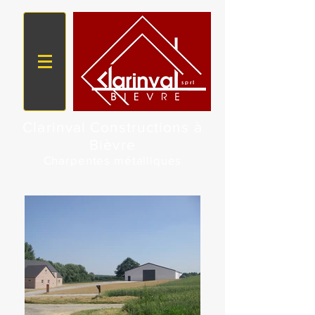
Clarinval Constructions à
Bièvre
Charpentes métalliques