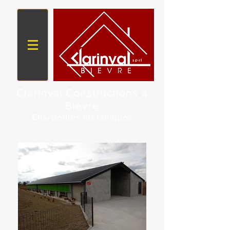
Clarinval Constructions à
Bièvre
Charpentes métalliques