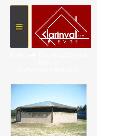
Clarinval Constructions à
Bièvre
Charpentes métalliques