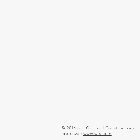
© 2016 par Clarinval Constructions.
créé avec
www.wix.com