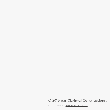
© 2016 par Clarinval Constructions.
créé avec
www.wix.com