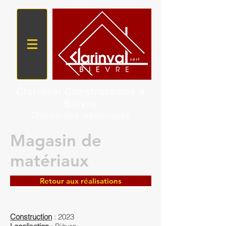
Clarinval Constructions à
Bièvre
Charpentes métalliques
Magasin de
matériaux
Retour aux réalisations
Construction
: 2023